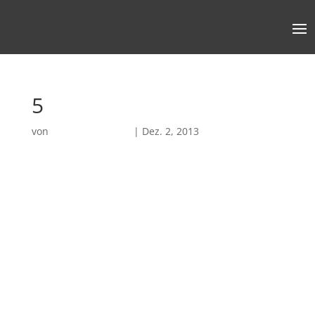
5
von
Robin Chatterjee
|
Dez. 2, 2013