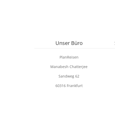
Unser Büro
PlanReisen
Manabesh Chatterjee
Sandweg 62
60316 Frankfurt
Über uns
|
Datenschu