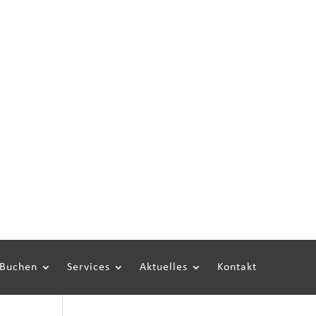
|
|
|
|
|
IN DEN MEDIEN
BLOG
E-MAIL US
2087
& Buchen
Services
Aktuelles
 Buchen
Services
Aktuelles
Kontakt