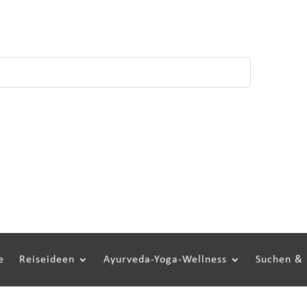
ÜBER UNS
069-4056
Home
Reiseideen
Ayurveda-Yoga-Wellness
Suchen 
Kontakt
e
Reiseideen
Ayurveda-Yoga-Wellness
Suchen &