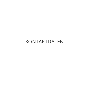
KONTAKTDATEN
069-40562087
info@planreisen.de
069-48009882
ers
|
EU Reiserichtlinien