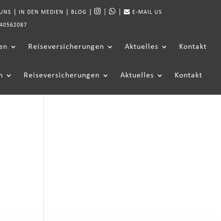
|
|
|
|
|
 UNS
IN DEN MEDIEN
BLOG
E-MAIL US
40562087
en
Reiseversicherungen
Aktuelles
Kontakt
n
Reiseversicherungen
Aktuelles
Kontakt