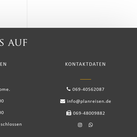
s auf
TEN
KONTAKTDATEN
come.
069-40562087
00
info@planreisen.de
00
069-48009882
eschlossen