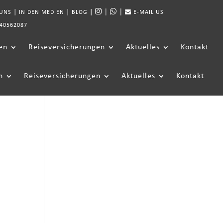
|
|
|
|
|
 UNS
IN DEN MEDIEN
BLOG
E-MAIL US
40562087
en
Reiseversicherungen
Aktuelles
Kontakt
n
Reiseversicherungen
Aktuelles
Kontakt