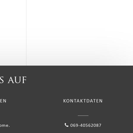
s auf
TEN
KONTAKTDATEN
come.
069-40562087