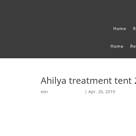
Home
R
Home
Re
Ahilya treatment ten
von
Robin Chatterjee
|
Apr. 26, 2019