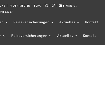
|
|
|
|
|
 UNS
IN DEN MEDIEN
BLOG
E-MAIL US
40562087
en
Reiseversicherungen
Aktuelles
Kontakt
n
Reiseversicherungen
Aktuelles
Kontakt