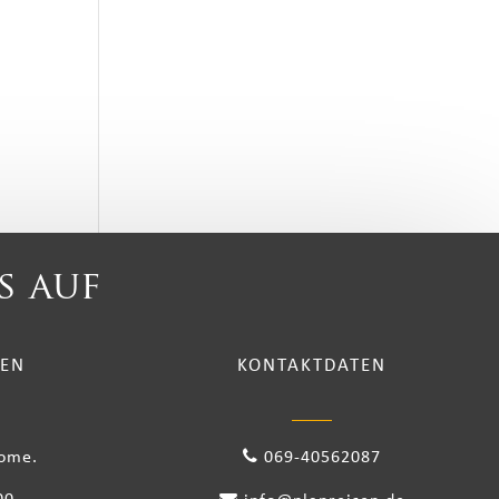
s auf
TEN
KONTAKTDATEN
come.
069-40562087