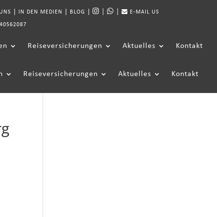
|
|
|
|
|
 UNS
IN DEN MEDIEN
BLOG
E-MAIL US
40562087
en
Reiseversicherungen
Aktuelles
Kontakt
n
Reiseversicherungen
Aktuelles
Kontakt
rg