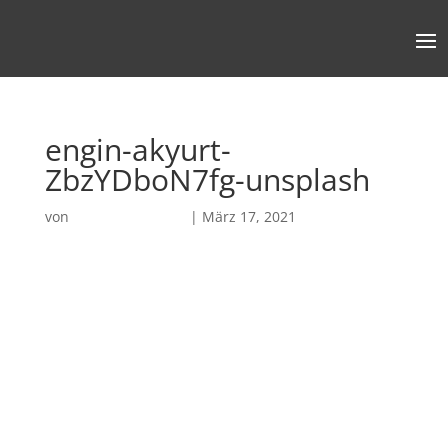
engin-akyurt-
ZbzYDboN7fg-unsplash
von
Robin Chatterjee
|
März 17, 2021