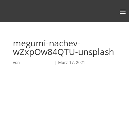
megumi-nachev-
wZxpOw84QTU-unsplash
von
Robin Chatterjee
|
März 17, 2021