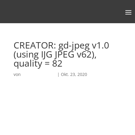
CREATOR: gd-jpeg v1.0
(using IJG JPEG v62),
quality = 82
von
Robin Chatterjee
|
Okt. 23, 2020