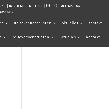
|
|
|
|
|
 UNS
IN DEN MEDIEN
BLOG
E-MAIL US
40562087
en
Reiseversicherungen
Aktuelles
Kontakt
n
Reiseversicherungen
Aktuelles
Kontakt