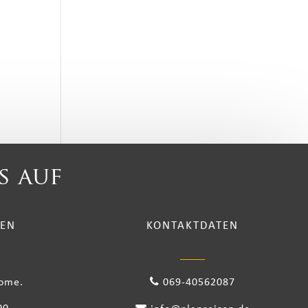
s auf
TEN
KONTAKTDATEN
come.
069-40562087