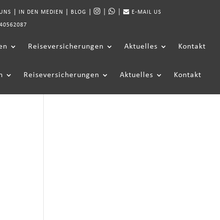
|
|
|
|
|
 UNS
IN DEN MEDIEN
BLOG
E-MAIL US
40562087
en
Reiseversicherungen
Aktuelles
Kontakt
n
Reiseversicherungen
Aktuelles
Kontakt