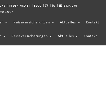
|
|
|
|
|
 UNS
IN DEN MEDIEN
BLOG
E-MAIL US
40562087
en
Reiseversicherungen
Aktuelles
Kontakt
n
Reiseversicherungen
Aktuelles
Kontakt