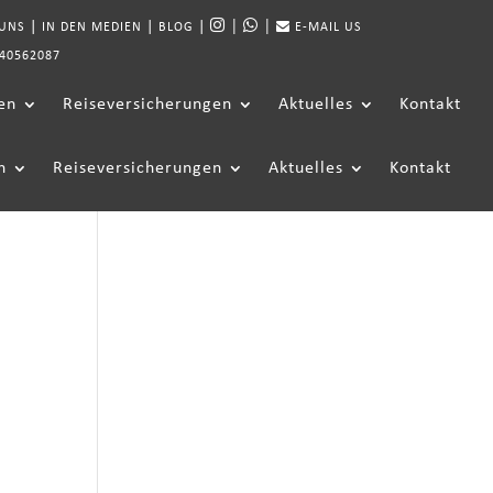
|
|
|
|
|
 UNS
IN DEN MEDIEN
BLOG
E-MAIL US
40562087
en
Reiseversicherungen
Aktuelles
Kontakt
n
Reiseversicherungen
Aktuelles
Kontakt