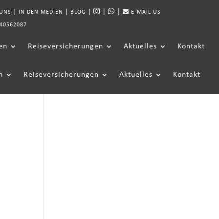
|
|
|
|
|
 UNS
IN DEN MEDIEN
BLOG
E-MAIL US
40562087
en
Reiseversicherungen
Aktuelles
Kontakt
n
Reiseversicherungen
Aktuelles
Kontakt