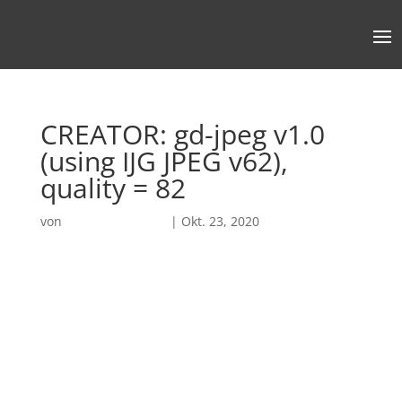
CREATOR: gd-jpeg v1.0
(using IJG JPEG v62),
quality = 82
von
Robin Chatterjee
|
Okt. 23, 2020