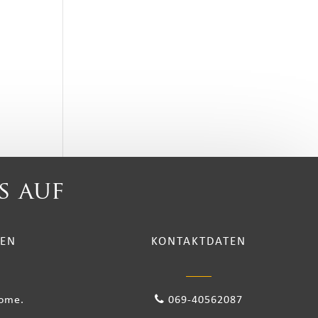
s auf
TEN
KONTAKTDATEN
come.
069-40562087