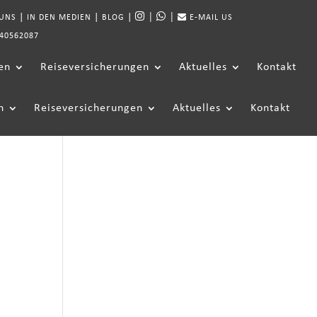
|
|
|
|
|
 UNS
IN DEN MEDIEN
BLOG
E-MAIL US
40562087
en
Reiseversicherungen
Aktuelles
Kontakt
n
Reiseversicherungen
Aktuelles
Kontakt