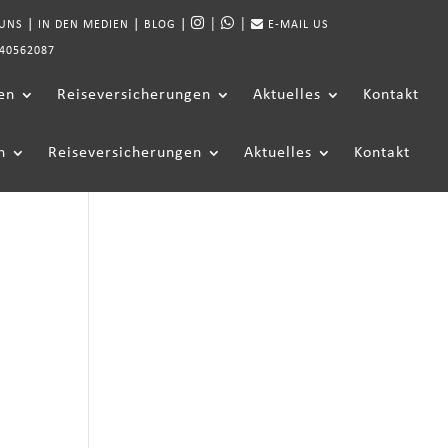
|
|
|
|
|
 UNS
IN DEN MEDIEN
BLOG
E-MAIL US
40562087
en
Reiseversicherungen
Aktuelles
Kontakt
n
Reiseversicherungen
Aktuelles
Kontakt