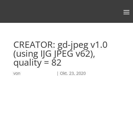
CREATOR: gd-jpeg v1.0
(using IJG JPEG v62),
quality = 82
von
Robin Chatterjee
|
Okt. 23, 2020