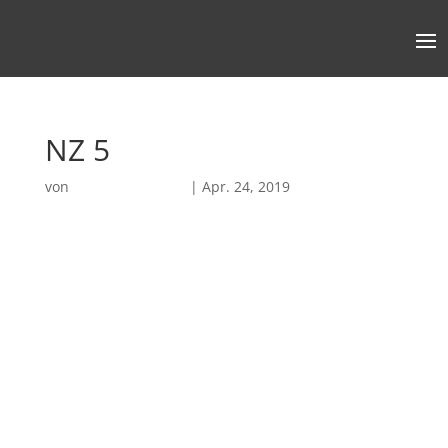
NZ 5
von
Robin Chatterjee
|
Apr. 24, 2019