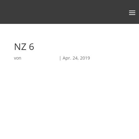
NZ 6
von
Robin Chatterjee
|
Apr. 24, 2019