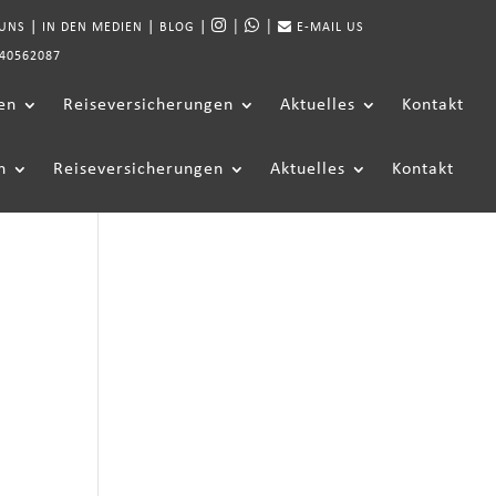
|
|
|
|
|
 UNS
IN DEN MEDIEN
BLOG
E-MAIL US
40562087
en
Reiseversicherungen
Aktuelles
Kontakt
n
Reiseversicherungen
Aktuelles
Kontakt