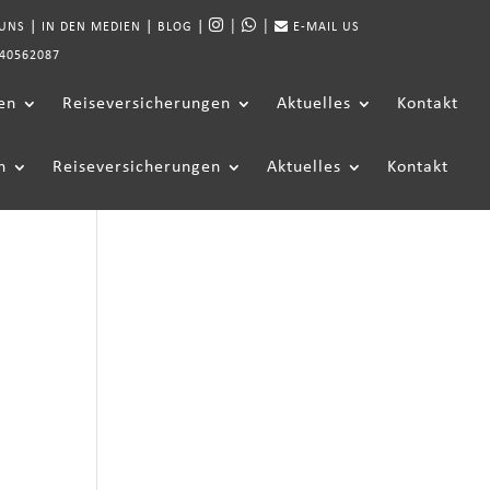
|
|
|
|
|
 UNS
IN DEN MEDIEN
BLOG
E-MAIL US
40562087
en
Reiseversicherungen
Aktuelles
Kontakt
n
Reiseversicherungen
Aktuelles
Kontakt