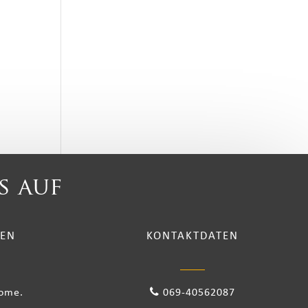
s auf
TEN
KONTAKTDATEN
come.
069-40562087