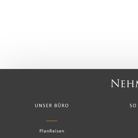
Nehm
UNSER BÜRO
SO
PlanReisen