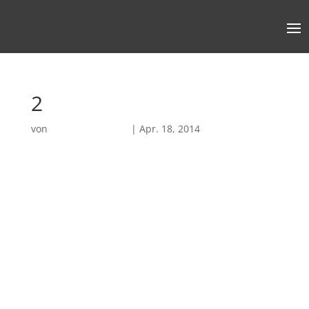
2
von
Robin Chatterjee
|
Apr. 18, 2014