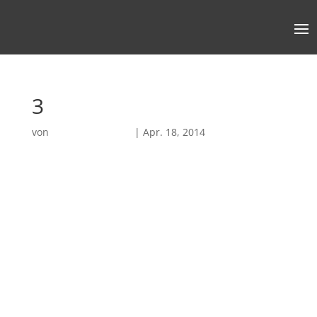
3
von
Robin Chatterjee
|
Apr. 18, 2014