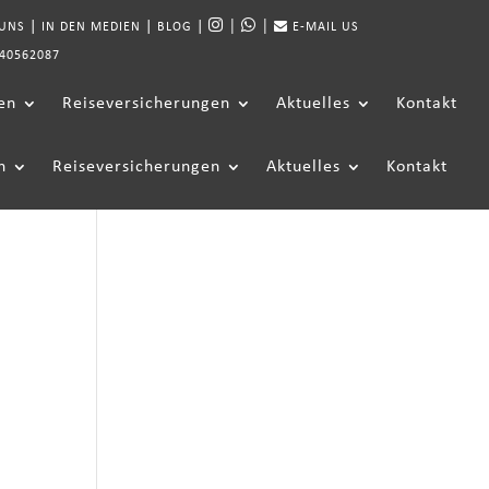
|
|
|
|
|
 UNS
IN DEN MEDIEN
BLOG
E-MAIL US
40562087
en
Reiseversicherungen
Aktuelles
Kontakt
n
Reiseversicherungen
Aktuelles
Kontakt