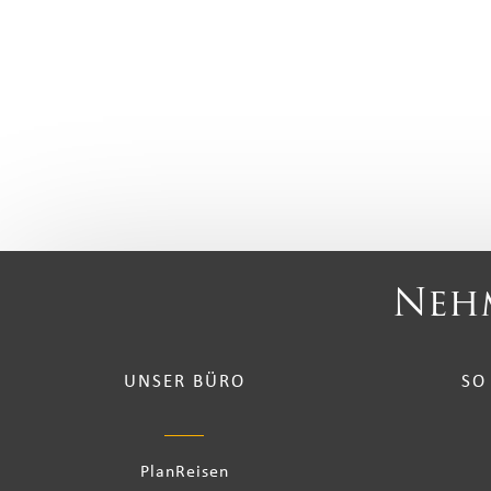
Nehm
UNSER BÜRO
SO
PlanReisen