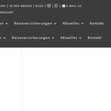
|
|
|
|
|
 UNS
IN DEN MEDIEN
BLOG
E-MAIL US
40562087
en
Reiseversicherungen
Aktuelles
Kontakt
n
Reiseversicherungen
Aktuelles
Kontakt