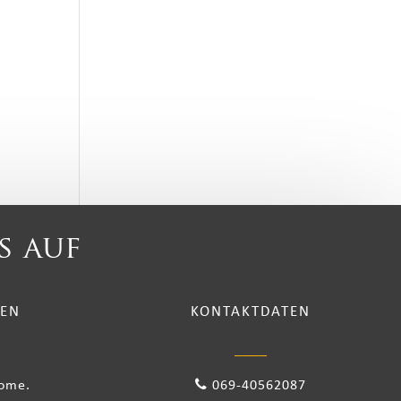
s auf
TEN
KONTAKTDATEN
come.
069-40562087