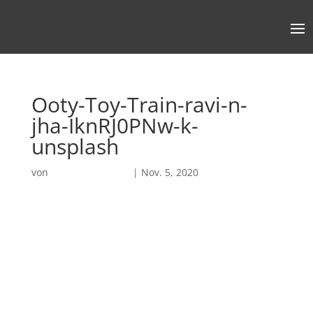
Ooty-Toy-Train-ravi-n-
jha-IknRJ0PNw-k-
unsplash
von
Robin Chatterjee
|
Nov. 5, 2020