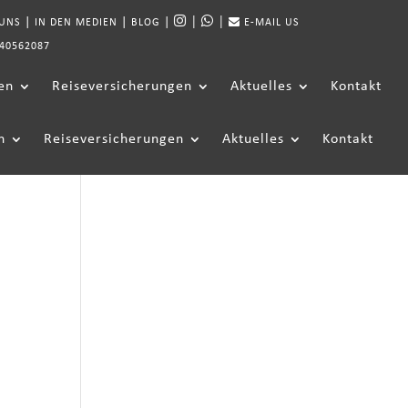
|
|
|
|
|
 UNS
IN DEN MEDIEN
BLOG
E-MAIL US
40562087
en
Reiseversicherungen
Aktuelles
Kontakt
n
Reiseversicherungen
Aktuelles
Kontakt