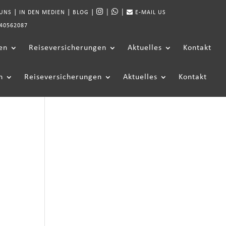
|
|
|
|
|
 UNS
IN DEN MEDIEN
BLOG
E-MAIL US
40562087
en
Reiseversicherungen
Aktuelles
Kontakt
n
Reiseversicherungen
Aktuelles
Kontakt