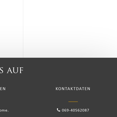
s auf
TEN
KONTAKTDATEN
come.
069-40562087