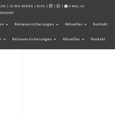
|
|
|
|
|
 UNS
IN DEN MEDIEN
BLOG
E-MAIL US
40562087
en
Reiseversicherungen
Aktuelles
Kontakt
n
Reiseversicherungen
Aktuelles
Kontakt