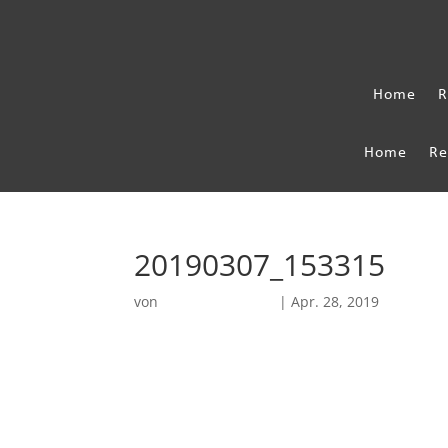
Home
R
Home
Re
20190307_153315
von
Robin Chatterjee
|
Apr. 28, 2019