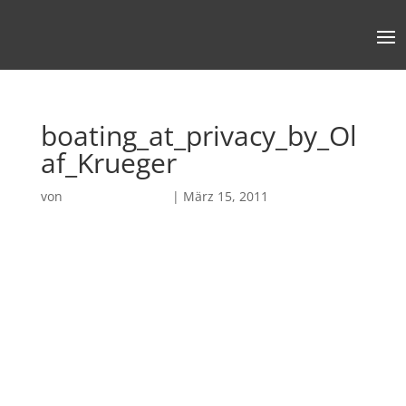
boating_at_privacy_by_Ol
af_Krueger
von
Robin Chatterjee
|
März 15, 2011