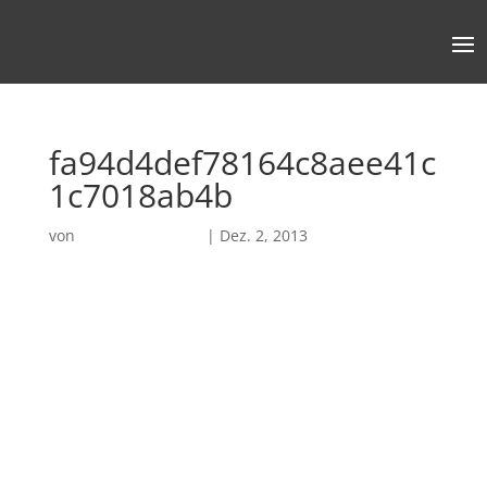
fa94d4def78164c8aee41c
1c7018ab4b
von
Robin Chatterjee
|
Dez. 2, 2013