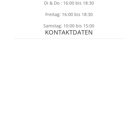
Di & Do : 16:00 bis 18:30
Freitag: 16:00 bis 18:30
Samstag: 10:00 bis 15:00
KONTAKTDATEN
069-40562087
info@planreisen.de
069-48009882
Über uns
|
Datenschutz – Reisemanagement
|
Impressum – Anerkennung des Anbieters
|
EU Reiserichtlinien