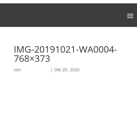
IMG-20191021-WA0004-
768×373
von
Brizzo Digital
|
Okt 20, 2020