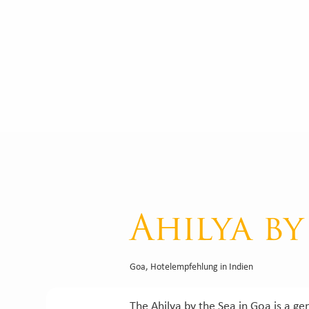
Ahilya by
Goa
,
Hotelempfehlung in Indien
The Ahilya by the Sea in Goa is a g