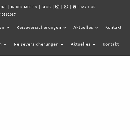
|
|
|
|
|
 UNS
IN DEN MEDIEN
BLOG
E-MAIL US
40562087
en
Reiseversicherungen
Aktuelles
Kontakt
n
Reiseversicherungen
Aktuelles
Kontakt