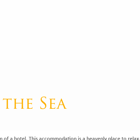
 the Sea
em of a hotel. This accommodation is a heavenly place to rela