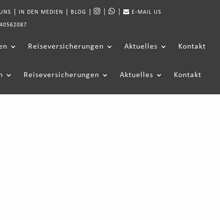
|
|
|
|
|
 UNS
IN DEN MEDIEN
BLOG
E-MAIL US
40562087
en
Reiseversicherungen
Aktuelles
Kontakt
n
Reiseversicherungen
Aktuelles
Kontakt