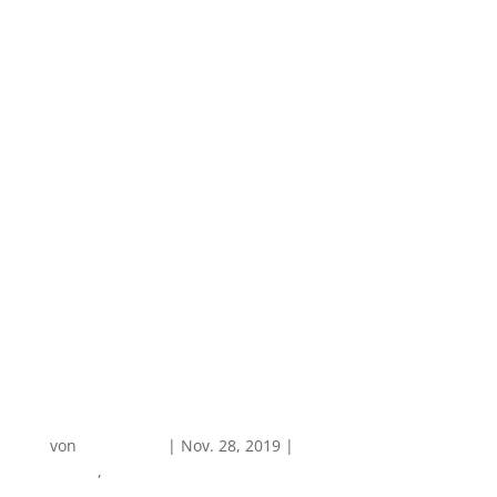
The Source at Sula
von
PlanReisen
|
Nov. 28, 2019
|
Hotelempfehlung in
Indien
,
Weintourismus