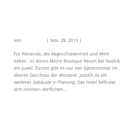
Boutique Resort bei Nashik: Bankside at
Vallonne
von
PlanReisen
|
Nov. 28, 2019
|
Weintourismus
Für Reisende, die Abgeschiedenheit und Wein
lieben, ist dieses kleine Boutique Resort bei Nashik
ein Juwel. Zurzeit gibt es nur vier Gästezimmer im
oberen Geschoss der Winzerei. Jedoch ist ein
weiteres Gebäude in Planung. Das Hotel befindet
sich inmitten dörflichen...