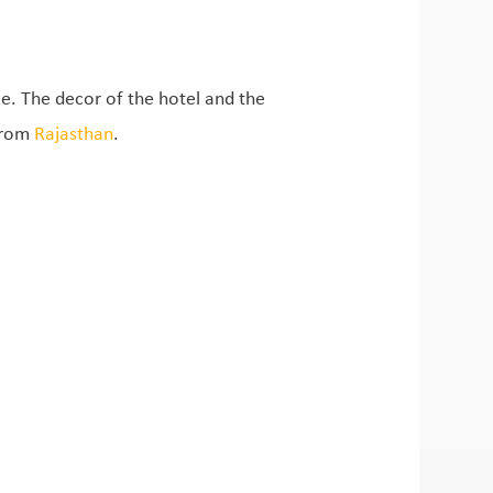
e. The decor of the hotel and the
 from
Rajasthan
.