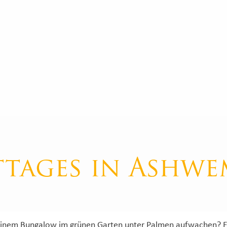
ttages in Ashwe
inem Bungalow im grünen Garten unter Palmen aufwachen? Ei