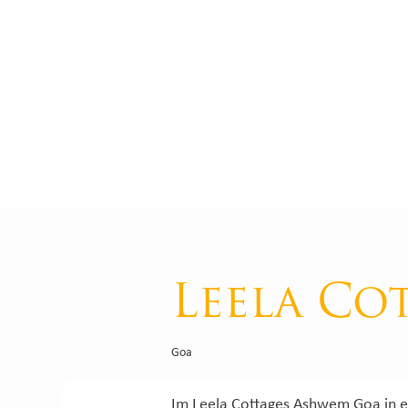
Leela Co
Goa
Im Leela Cottages Ashwem Goa in e