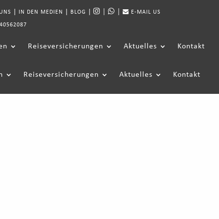
|
|
|
|
|
 UNS
IN DEN MEDIEN
BLOG
E-MAIL US
40562087
en
Reiseversicherungen
Aktuelles
Kontakt
n
Reiseversicherungen
Aktuelles
Kontakt