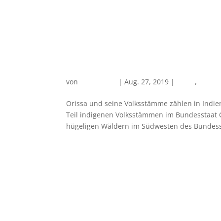
Orissa und seine Volkss
von
PlanReisen
|
Aug. 27, 2019
|
Asien
,
Ostind
Orissa und seine Volksstämme zählen in Indi
Teil indigenen Volksstämmen im Bundesstaat O
hügeligen Wäldern im Südwesten des Bundesst