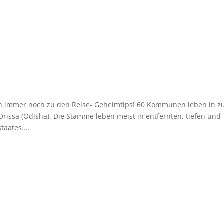
tämme
ien
en immer noch zu den Reise- Geheimtips! 60 Kommunen leben in 
rissa (Odisha). Die Stämme leben meist in entfernten, tiefen und
aates....