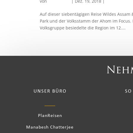
von
PlanReisen
|
Dez. 19, 2018
|
Ostindien
Auf dieser siebentägigen Reise Wildes Assam 
Park und der Volksstamm der Ahom im Focus. 
Volksgruppe besiedelte die Region im 12....
Nehm
UNSER BÜRO
SO
PlanReisen
Manabesh Chatterjee