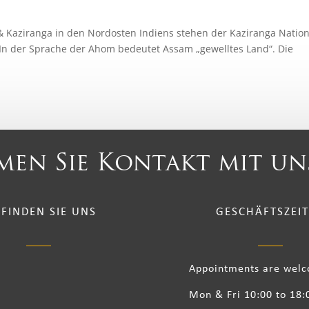
& Kaziranga in den Nordosten Indiens stehen der Kaziranga Nation
In der Sprache der Ahom bedeutet Assam „gewelltes Land“. Die
en Sie Kontakt mit un
 FINDEN SIE UNS
GESCHÄFTSZEI
Appointments are wel
Mon & Fri 10:00 to 18: