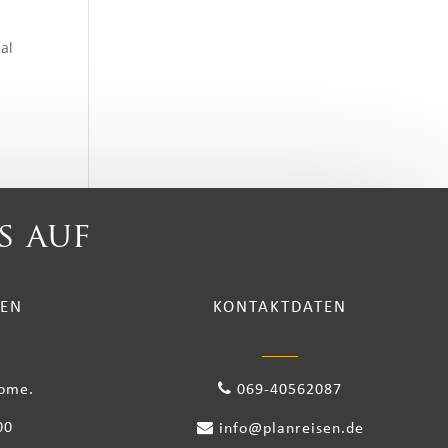
al
s auf
TEN
KONTAKTDATEN
come.
069-40562087
00
info@planreisen.de