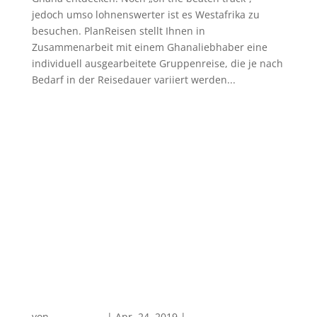
jedoch umso lohnenswerter ist es Westafrika zu
besuchen. PlanReisen stellt Ihnen in
Zusammenarbeit mit einem Ghanaliebhaber eine
individuell ausgearbeitete Gruppenreise, die je nach
Bedarf in der Reisedauer variiert werden...
Naturparadies Madagaskar
von
PlanReisen
|
Apr. 24, 2019
|
Afrika