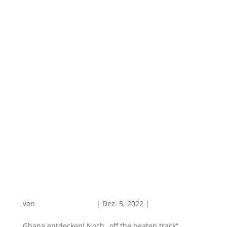
Ghana entdecken
von
Robin Chatterjee
|
Dez. 5, 2022
|
Afrika
Ghana entdecken! Noch „off the beaten track“,